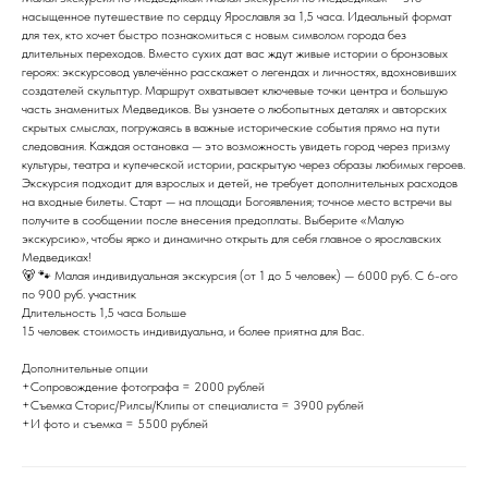
ПУТЕШЕСТВЕННИК
насыщенное путешествие по сердцу Ярославля за 1,5 часа. Идеальный формат
для тех, кто хочет быстро познакомиться с новым символом города без
длительных переходов. Вместо сухих дат вас ждут живые истории о бронзовых
героях: экскурсовод увлечённо расскажет о легендах и личностях, вдохновивших
создателей скульптур. Маршрут охватывает ключевые точки центра и большую
Тереть : Нос, Клюшку, Кубок, Эмблему
часть знаменитых Медведиков. Вы узнаете о любопытных деталях и авторских
скрытых смыслах, погружаясь в важные исторические события прямо на пути
следования. Каждая остановка — это возможность увидеть город через призму
культуры, театра и купеческой истории, раскрытую через образы любимых героев.
Экскурсия подходит для взрослых и детей, не требует дополнительных расходов
на входные билеты. Старт — на площади Богоявления; точное место встречи вы
получите в сообщении после внесения предоплаты. Выберите «Малую
экскурсию», чтобы ярко и динамично открыть для себя главное о ярославских
Медведиках!
🐻 🐾 Малая индивидуальная экскурсия (от 1 до 5 человек) — 6000 руб. С 6-ого
по 900 руб. участник
Длительность 1,5 часа Больше
15 человек стоимость индивидуальна, и более приятна для Вас.
Дополнительные опции
+Сопровождение фотографа = 2000 рублей
+Съемка Сторис/Рилсы/Клипы от специалиста = 3900 рублей
+И фото и съемка = 5500 рублей