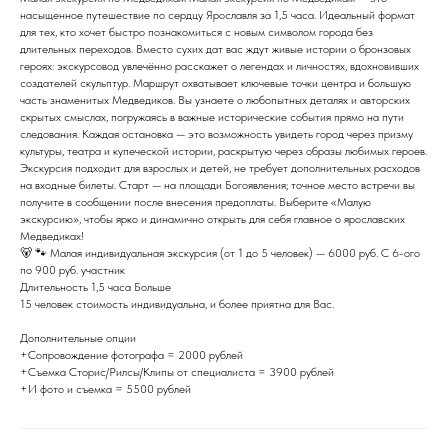
насыщенное путешествие по сердцу Ярославля за 1,5 часа. Идеальный формат
для тех, кто хочет быстро познакомиться с новым символом города без
длительных переходов. Вместо сухих дат вас ждут живые истории о бронзовых
героях: экскурсовод увлечённо расскажет о легендах и личностях, вдохновивших
создателей скульптур. Маршрут охватывает ключевые точки центра и большую
часть знаменитых Медведиков. Вы узнаете о любопытных деталях и авторских
скрытых смыслах, погружаясь в важные исторические события прямо на пути
следования. Каждая остановка — это возможность увидеть город через призму
культуры, театра и купеческой истории, раскрытую через образы любимых героев.
Экскурсия подходит для взрослых и детей, не требует дополнительных расходов
на входные билеты. Старт — на площади Богоявления; точное место встречи вы
получите в сообщении после внесения предоплаты. Выберите «Малую
экскурсию», чтобы ярко и динамично открыть для себя главное о ярославских
Медведиках!
🐻 🐾 Малая индивидуальная экскурсия (от 1 до 5 человек) — 6000 руб. С 6-ого
по 900 руб. участник
Длительность 1,5 часа Больше
15 человек стоимость индивидуальна, и более приятна для Вас.
Дополнительные опции
+Сопровождение фотографа = 2000 рублей
+Съемка Сторис/Рилсы/Клипы от специалиста = 3900 рублей
+И фото и съемка = 5500 рублей