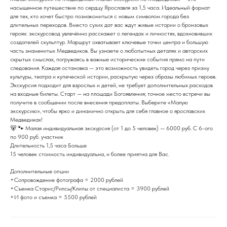
насыщенное путешествие по сердцу Ярославля за 1,5 часа. Идеальный формат
для тех, кто хочет быстро познакомиться с новым символом города без
длительных переходов. Вместо сухих дат вас ждут живые истории о бронзовых
героях: экскурсовод увлечённо расскажет о легендах и личностях, вдохновивших
создателей скульптур. Маршрут охватывает ключевые точки центра и большую
часть знаменитых Медведиков. Вы узнаете о любопытных деталях и авторских
скрытых смыслах, погружаясь в важные исторические события прямо на пути
Магнит Деревянный "Медведики"
следования. Каждая остановка — это возможность увидеть город через призму
SKU:
SKU0003
культуры, театра и купеческой истории, раскрытую через образы любимых героев.
Экскурсия подходит для взрослых и детей, не требует дополнительных расходов
на входные билеты. Старт — на площади Богоявления; точное место встречи вы
160
₽
получите в сообщении после внесения предоплаты. Выберите «Малую
экскурсию», чтобы ярко и динамично открыть для себя главное о ярославских
Медведиках!
Купить
🐻 🐾 Малая индивидуальная экскурсия (от 1 до 5 человек) — 6000 руб. С 6-ого
по 900 руб. участник
Длительность 1,5 часа Больше
15 человек стоимость индивидуальна, и более приятна для Вас.
Магнит деревянный 3D Медведики Театр
Длина: 8 см, Ширина: 5.7 см, Высота: 0.7 см. Материал - дерево
Дополнительные опции
+Сопровождение фотографа = 2000 рублей
+Съемка Сторис/Рилсы/Клипы от специалиста = 3900 рублей
+И фото и съемка = 5500 рублей