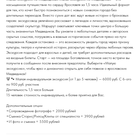
насыщенное путешествие по сердцу Ярославля за 1,5 часа. Идеальный формат
для тех, кто хочет быстро познакомиться с новым символом города без
длительных переходов. Вместо сухих дат вас ждут живые истории о бронзовых
героях: экскурсовод увлечённо расскажет о легендах и личностях, вдохновивших
создателей скульптур. Маршрут охватывает ключевые точки центра и большую
часть знаменитых Медведиков. Вы узнаете о любопытных деталях и авторских
скрытых смыслах, погружаясь в важные исторические события прямо на пути
следования. Каждая остановка — это возможность увидеть город через призму
культуры, театра и купеческой истории, раскрытую через образы любимых героев.
Малая обзорная экскурсия Ярославль
Экскурсия подходит для взрослых и детей, не требует дополнительных расходов
на входные билеты. Старт — на площади Богоявления; точное место встречи вы
Медведики (2 часа)
получите в сообщении после внесения предоплаты. Выберите «Малую
экскурсию», чтобы ярко и динамично открыть для себя главное о ярославских
SKU:
МЭ
Медведиках!
🐻 🐾 Малая индивидуальная экскурсия (от 1 до 5 человек) — 6000 руб. С 6-ого
6 000
₽
9 500
₽
по 900 руб. участник
Длительность 1,5 часа Больше
15 человек стоимость индивидуальна, и более приятна для Вас.
Купить
Дополнительные опции
+Сопровождение фотографа = 2000 рублей
+Съемка Сторис/Рилсы/Клипы от специалиста = 3900 рублей
Малая экскурсия по Медведикам Малая экскурсия по Медведикам — это
+И фото и съемка = 5500 рублей
насыщенное путешествие по сердцу Ярославля за 1,5 часа. Идеальный формат
для тех, кто хочет быстро познакомиться с новым символом города без
длительных переходов. Вместо сухих дат вас ждут живые истории о бронзовых