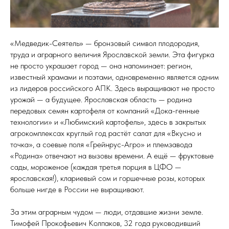
«Медведик-Сеятель» — бронзовый символ плодородия,
труда и аграрного величия Ярославской земли. Эта фигурка
не просто украшает город — она напоминает: регион,
известный храмами и поэтами, одновременно является одним
из лидеров российского АПК. Здесь выращивают не просто
урожай — а будущее. Ярославская область — родина
передовых семян картофеля от компаний «Дока-генные
технологии» и «Любимский картофель», здесь в закрытых
агрокомплексах круглый год растёт салат для «Вкусно и
точка», а соевые поля «Грейнрус-Агро» и племзавода
«Родина» отвечают на вызовы времени. А ещё — фруктовые
сады, мороженое (каждая третья порция в ЦФО —
ярославская!), клариевый сом и горшечные розы, которых
больше нигде в России не выращивают.
За этим аграрным чудом — люди, отдавшие жизни земле.
Тимофей Прокофьевич Колпаков, 32 года руководивший