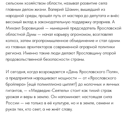
сельским хозяйством области, называл развитие села
главным делом жизни. Валерий Шамин, вышедший из
народной среды, прошёл путь от мастера до депутата и внёс
весомый вклад в законодательную поддержку аграриев. А
Михаил Боровицкий — нынешний председатель Ярославской
областной Думы — начал карьеру агрономом, возглавлял
колхоз, затем агропромышленное объединение и стал одним
из главных архитекторов современной аграрной политики
региона. Именно такие люди делают Ярославщину опорой
продовольственной безопасности страны.
И сегодня, когда возрождается «День Ярославского Поля»,
а предприятия наращивают мощности — от «Ярославского
бройлера» (ещё полмиллиона цыплят!) до молочных и яичных
гигантов, — «Медведик-Сеятель» стоит как тихий страж
урожая и веры в землю. Он напоминает: настоящая сила
России — не только в её культуре, но и в земле, семени и
руках тех, кто сеет, а не жнёт славу.